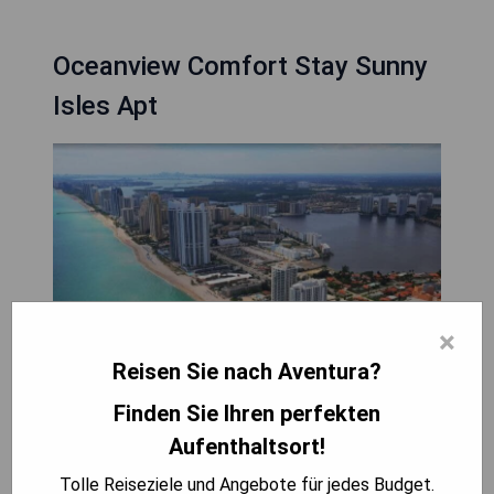
Oceanview Comfort Stay Sunny
Isles Apt
×
Reisen Sie nach Aventura?
Finden Sie Ihren perfekten
Das Oceanview Comfort Stay Sunny Isles Apt
Aufenthaltsort!
bietet klimatisierte Unterkünfte mit einer
Terrasse in Aventura, nur 60 Meter vom Sunny
Tolle Reiseziele und Angebote für jedes Budget.