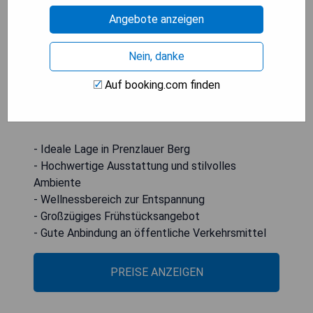
einer Trockensauna, Dampfbad und Infrarotkabine
Angebote anzeigen
steht den Gästen zur Verfügung. Ein
umfangreiches Frühstücksbuffet wird im Gelben
Nein, danke
Salon serviert, und Gäste können sich in der
Teestube, der Lobbybar oder dem Wintergarten
Auf booking.com finden
entspannen. Die Senefelder Platz U-Bahn-Station
ist nur einen kurzen Fußweg entfernt.
- Ideale Lage in Prenzlauer Berg
- Hochwertige Ausstattung und stilvolles
Ambiente
- Wellnessbereich zur Entspannung
- Großzügiges Frühstücksangebot
- Gute Anbindung an öffentliche Verkehrsmittel
PREISE ANZEIGEN