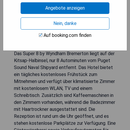
Angebote anzeigen
Nein, danke
Auf booking.com finden
Das Super 8 by Wyndham Bremerton liegt auf der
Kitsap-Halbinsel, nur 8 Autominuten vom Puget
Sound Naval Shipyard entfernt. Das Hotel bietet
ein tägliches kostenloses Frühstück zum
Mitnehmen und verfügt über klimatisierte Zimmer
mit kostenlosem WLAN, TV und einem
Schreibtisch. Zusätzlich sind Kaffeemaschinen in
den Zimmern vorhanden, während die Badezimmer
mit Haartrockner ausgestattet sind. Die
Rezeption ist rund um die Uhr geöffnet, und es
stehen kostenlose Parkplätze zur Verfügung. Eine