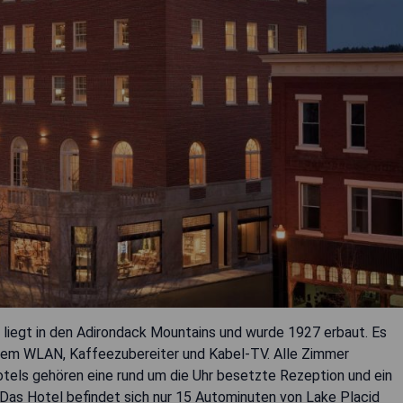
n, liegt in den Adirondack Mountains und wurde 1927 erbaut. Es
sem WLAN, Kaffeezubereiter und Kabel-TV. Alle Zimmer
tels gehören eine rund um die Uhr besetzte Rezeption und ein
 Das Hotel befindet sich nur 15 Autominuten von Lake Placid