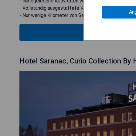
- Nahegelegene Aktivitäten wie Wandern und Angeln
- Vollständig ausgestattete Küchenzeilen in einigen Ei
An
- Nur wenige Kilometer von Sehenswürdigkeiten entfe
PRE
Hotel Saranac, Curio Collection By 