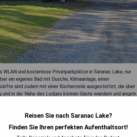
s WLAN und kostenlose Privatparkplätze in Saranac Lake, nur
über ein eigenes Bad mit Dusche, Klimaanlage, einen
rkünfte sind zudem mit einer Küchenzeile ausgestattet, die über
ung und in der Nähe des Lodges können Gäste wandern und angeln.
on Moreno's Cottages entfernt, während die Herb Brooks Arena
t der Adirondack Regional Airport, 18 km von der Unterkunft.
Reisen Sie nach Saranac Lake?
Finden Sie Ihren perfekten Aufenthaltsort!