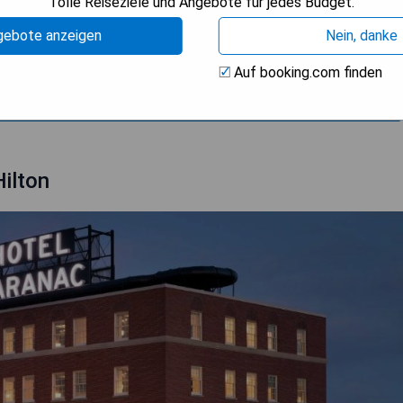
Tolle Reiseziele und Angebote für jedes Budget.
nheiten
gebote anzeigen
Nein, danke
rnt
Auf booking.com finden
ISE ANZEIGEN
Hilton