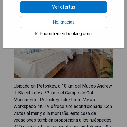
Workspace 4K Tv
Ver ofertas
No, gracias
Encontrar en booking.com
Ubicado en Petoskey, a 18 km del Museo Andrew
J. Blackbird y a 32 km del Campo de Golf
Monumento, Petoskey Lake Front Views
Workspace 4K TV ofrece aire acondicionado. Con
vistas al mar y a la montaña, esta casa de
vacaciones también proporciona a los huéspedes
WiFi gratuito. La casa cuenta con un televisor. Se