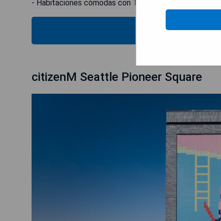
- Habitaciones cómodas con TV de pantalla plana y e
MOST
citizenM Seattle Pioneer Square