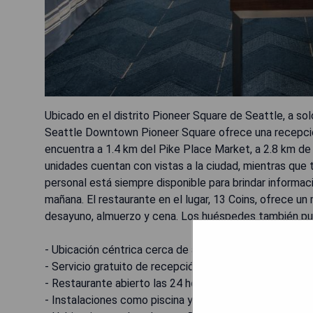
Ubicado en el distrito Pioneer Square de Seattle, a so
Seattle Downtown Pioneer Square ofrece una recepción 
encuentra a 1.4 km del Pike Place Market, a 2.8 km de
unidades cuentan con vistas a la ciudad, mientras que t
personal está siempre disponible para brindar informa
mañana. El restaurante en el lugar, 13 Coins, ofrece u
desayuno, almuerzo y cena. Los huéspedes también pued
- Ubicación céntrica cerca de atracciones importantes
- Servicio gratuito de recepción por la noche.
- Restaurante abierto las 24 horas con variedad de opc
- Instalaciones como piscina y gimnasio disponibles.