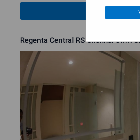
VÉRIFIEZ
Regenta Central RS Chennai OMR 