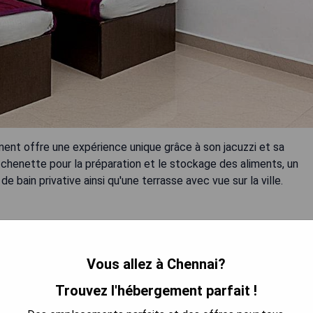
ent offre une expérience unique grâce à son jacuzzi et sa
henette pour la préparation et le stockage des aliments, un
e bain privative ainsi qu'une terrasse avec vue sur la ville.
Vous allez à Chennai?
Trouvez l'hébergement parfait !