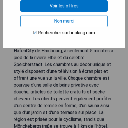
Voir les offres
Non merci
Rechercher sur booking.com
Nouvellement ouvert en 2016, le 25hours Hotel
Altes Hafenamt se situe dans le quartier
HafenCity de Hambourg, à seulement 5 minutes à
pied de la rivière Elbe et du célèbre
Speicherstadt. Les chambres au décor unique et
stylé disposent d'une télévision à écran plat et
offrent une vue sur la ville. Chaque chambre est
pourvue d'une salle de bains privative avec
douche, articles de toilette gratuits et sèche-
cheveux. Les clients peuvent également profiter
d'un centre de remise en forme, d'un sauna ainsi
que d'un jardin et d'une terrasse sur place. La
région est prisée pour le cyclisme, tandis que
Mönckebergstraße se trouve à 1 km de l'hôtel.