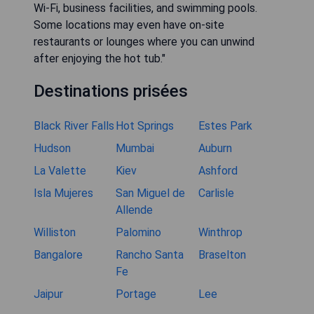
Wi-Fi, business facilities, and swimming pools.
Some locations may even have on-site
restaurants or lounges where you can unwind
after enjoying the hot tub."
Destinations prisées
Black River Falls
Hot Springs
Estes Park
Hudson
Mumbai
Auburn
La Valette
Kiev
Ashford
Isla Mujeres
San Miguel de
Carlisle
Allende
Williston
Palomino
Winthrop
Bangalore
Rancho Santa
Braselton
Fe
Jaipur
Portage
Lee