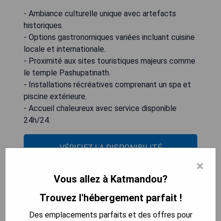
- Ambiance culturelle unique avec artefacts
historiques.
- Options gastronomiques variées incluant cuisine
locale et internationale.
- Proximité aux sites touristiques majeurs comme
le temple Pashupatinath.
- Installations récréatives comprenant un spa et
piscine extérieure.
- Accueil chaleureux avec service disponible
24h/24.
VÉRIFIEZ LA DISPONIBILITÉ
×
Vous allez à Katmandou?
ROKPA Guest House
Trouvez l'hébergement parfait !
Des emplacements parfaits et des offres pour