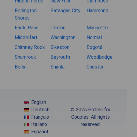
Pigeon Forge
New York
Glen Rose
Redington
Batangas City
Hammond
Shores
Eagle Pass
Clinton
Marinette
Middelfart
Washington
Normal
Chimney Rock
Sikeston
Bogotá
Shamrock
Beyrouth
Woodbridge
Berlin
Shimla
Chester
English
Deutsch
© 2025 Hotels for
Français
Couples. All rights
Italiano
reserved.
Español