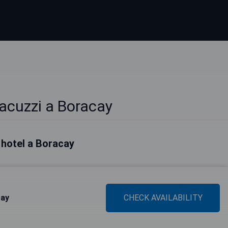
acuzzi a Boracay
i hotel a Boracay
cay
CHECK AVAILABILITY