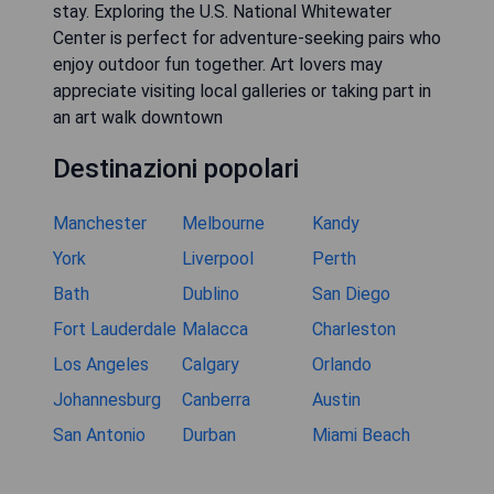
stay. Exploring the U.S. National Whitewater
Center is perfect for adventure-seeking pairs who
enjoy outdoor fun together. Art lovers may
appreciate visiting local galleries or taking part in
an art walk downtown
Destinazioni popolari
Manchester
Melbourne
Kandy
York
Liverpool
Perth
Bath
Dublino
San Diego
Fort Lauderdale
Malacca
Charleston
Los Angeles
Calgary
Orlando
Johannesburg
Canberra
Austin
San Antonio
Durban
Miami Beach