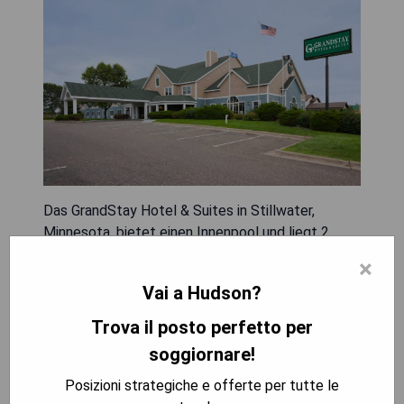
Das GrandStay Hotel & Suites in Stillwater,
Minnesota, bietet einen Innenpool und liegt 2
Meilen vom Applewood Hills Golf Course
×
entfernt. Die Zimmer sind mit einem
Vai a Hudson?
Satellitenfernseher, einer Mikrowelle und einem
Kühlschrank ausgestattet. Die privaten
Trova il posto perfetto per
Badezimmer verfügen über eine Badewanne oder
soggiornare!
Dusche sowie kostenlose Pflegeprodukte. Nach
einem aktiven Tag können die Gäste den Whirlpool
Posizioni strategiche e offerte per tutte le