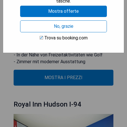
im GrandStay Inn & Suites Crossings nutzen. Ein
tasche.
Express-Check-in wird ebenfalls angeboten. Der
Mostra offerte
White Bear Lake ist 13 Meilen entfernt, und der
Minneapolis-St Paul International Airport befindet
No, grazie
sich 30 Meilen vom Hotel entfernt.
Trova su booking.com
- Kostenfreies WLAN
- Innenpool und Whirlpool
- In der Nähe von Freizeitaktivitäten wie Golf
- Zimmer mit moderner Ausstattung
MOSTRA I PREZZI
Royal Inn Hudson I-94