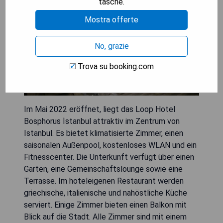
tasche.
Mostra offerte
No, grazie
Trova su booking.com
Im Mai 2022 eröffnet, liegt das Loop Hotel
Bosphorus İstanbul attraktiv im Zentrum von
Istanbul. Es bietet klimatisierte Zimmer, einen
saisonalen Außenpool, kostenloses WLAN und ein
Fitnesscenter. Die Unterkunft verfügt über einen
Garten, eine Gemeinschaftslounge sowie eine
Terrasse. Im hoteleigenen Restaurant werden
griechische, italienische und nahöstliche Küche
serviert. Einige Zimmer bieten einen Balkon mit
Blick auf die Stadt. Alle Zimmer sind mit einem