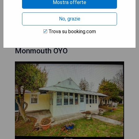
Mostra offerte
- Rund um die Uhr geöffnete Rezeption
No, grazie
MOSTRA I PREZZI
Trova su booking.com
Monmouth OYO