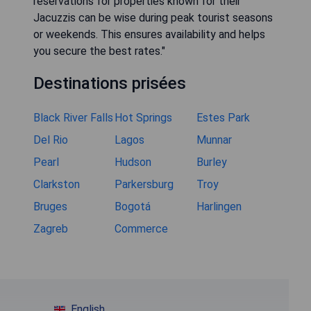
reservations for properties known for their
Jacuzzis can be wise during peak tourist seasons
or weekends. This ensures availability and helps
you secure the best rates."
Destinations prisées
Black River Falls
Hot Springs
Estes Park
Del Rio
Lagos
Munnar
Pearl
Hudson
Burley
Clarkston
Parkersburg
Troy
Bruges
Bogotá
Harlingen
Zagreb
Commerce
English