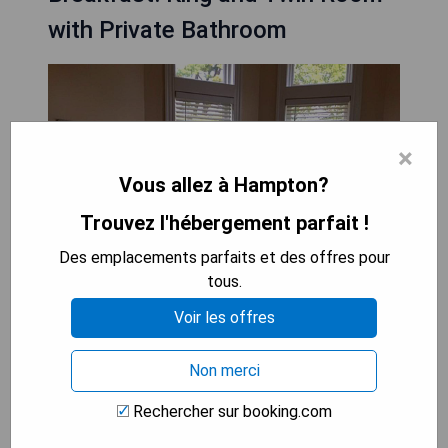
with Private Bathroom
×
Vous allez à Hampton?
Trouvez l'hébergement parfait !
Des emplacements parfaits et des offres pour
tous.
Voir les offres
Le Victoria Inn Bed & Breakfast propose une
Non merci
chambre King et une chambre Twin avec salle de
bain privée, idéale pour un séjour confortable à
Rechercher sur booking.com
moins d'un mile de l'océan Atlantique. Ce bed and