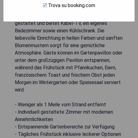
Atlantischen Ozean entfernt und verfügt über
Trova su booking.com
eine große, überdachte Terrasse sowie
kostenloses WLAN. Jedes Zimmer ist einzigartig
gestaltet und bietet Kabel-TV, ein eigenes
Badezimmer sowie einen Kühlschrank. Die
liebevolle Einrichtung in hellen Farben und sanften
Blumenmustern sorgt für eine gemütliche
Atmosphäre. Gäste können im Gartenpavillon oder
unter dem großzügigen Pavillon entspannen,
während das Frühstück mit Pfannkuchen, Eiern,
französischem Toast und frischem Obst jeden
Morgen im Wintergarten oder Speisesaal serviert
wird.
- Weniger als 1 Meile vom Strand entfernt
- Individuell gestaltete Zimmer mit modernen
Annehmlichkeiten
- Entspannende Gartenbereiche zur Verfügung
- Tägliches Frühstück inklusive leckerer Optionen