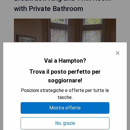
with Private Bathroom
×
Vai a Hampton?
Trova il posto perfetto per
soggiornare!
Posizioni strategiche e offerte per tutte le
tasche.
Das Victoria Inn Bed & Breakfast bietet ein
Mostra offerte
stilvolles King- und Twin-Zimmer mit eigenem
Bad, ideal für bis zu 4 Gäste. Dieses viktorianische
No, grazie
Bed & Breakfast liegt weniger als 1 Meile vom