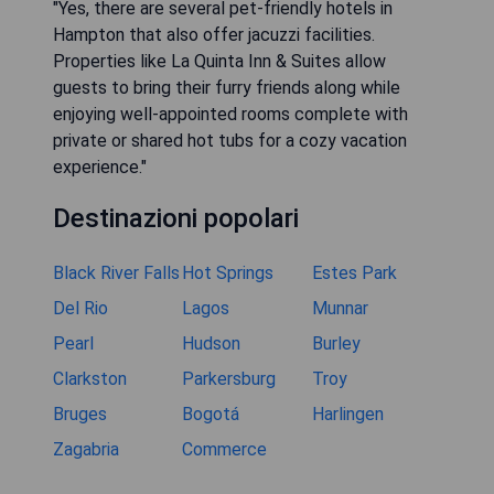
"Yes, there are several pet-friendly hotels in
Hampton that also offer jacuzzi facilities.
Properties like La Quinta Inn & Suites allow
guests to bring their furry friends along while
enjoying well-appointed rooms complete with
private or shared hot tubs for a cozy vacation
experience."
Destinazioni popolari
Black River Falls
Hot Springs
Estes Park
Del Rio
Lagos
Munnar
Pearl
Hudson
Burley
Clarkston
Parkersburg
Troy
Bruges
Bogotá
Harlingen
Zagabria
Commerce