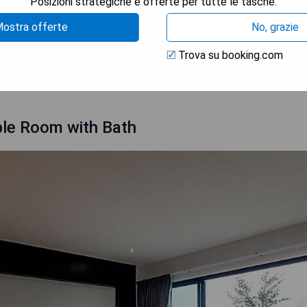
Posizioni strategiche e offerte per tutte le tasche.
ostra offerte
No, grazie
Trova su booking.com
TRA I PREZZI
ple Room with Bath