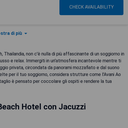
CHECK AVAILABILITY
stra di più
hailandia, non c'è nulla di più affascinante di un soggiorno in
 lusso e relax. Immergiti in un'atmosfera incantevole mentre ti
ggio privata, circondata da panorami mozzafiato e dal suono
scelte per il tuo soggiorno, considera strutture come l'Avani Ao
taglio è pensato per coccolare gli ospiti e rendere la tua
Beach Hotel con Jacuzzi