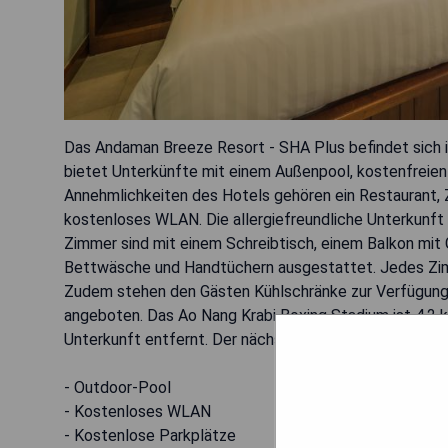
Das Andaman Breeze Resort - SHA Plus befindet sich 
bietet Unterkünfte mit einem Außenpool, kostenfreien 
Annehmlichkeiten des Hotels gehören ein Restaurant,
kostenloses WLAN. Die allergiefreundliche Unterkunft 
Zimmer sind mit einem Schreibtisch, einem Balkon mit 
Bettwäsche und Handtüchern ausgestattet. Jedes Zimm
Zudem stehen den Gästen Kühlschränke zur Verfügung.
angeboten. Das Ao Nang Krabi Boxing Stadium ist 4,2
Unterkunft entfernt. Der nächstgelegene Flughafen ist 
- Outdoor-Pool
- Kostenloses WLAN
- Kostenlose Parkplätze