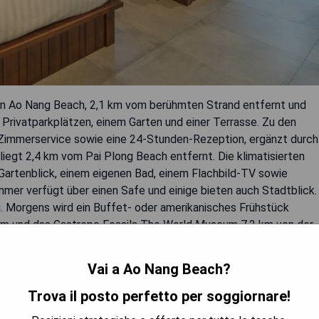
in Ao Nang Beach, 2,1 km vom berühmten Strand entfernt und
Privatparkplätzen, einem Garten und einer Terrasse. Zu den
 Zimmerservice sowie eine 24-Stunden-Rezeption, ergänzt durch
liegt 2,4 km vom Pai Plong Beach entfernt. Die klimatisierten
Gartenblick, einem eigenen Bad, einem Flachbild-TV sowie
er verfügt über einen Safe und einige bieten auch Stadtblick.
 Morgens wird ein Buffet- oder amerikanisches Frühstück
 km und das Gastropo Fossils The World Museum 7,2 km von der
der Krabi International Airport in einer Entfernung von 23 km.
Vai a Ao Nang Beach?
Trova il posto perfetto per soggiornare!