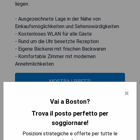
liegen.
- Ausgezeichnete Lage in der Nähe von
Einkaufsmöglichkeiten und Sehenswürdigkeiten
- Kostenloses WLAN für alle Gäste
- Rund um die Uhr besetzte Rezeption
- Eigene Bäckerei mit frischen Backwaren
- Komfortable Zimmer mit modernen
Annehmlichkeiten
MOSTRA I PREZZI
×
Vai a Boston?
The Liberty
Trova il posto perfetto per
soggiornare!
Posizioni strategiche e offerte per tutte le