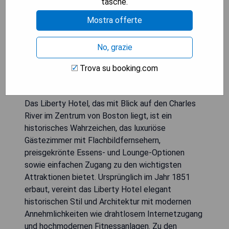
tasche.
Mostra offerte
No, grazie
Trova su booking.com
Das Liberty Hotel, das mit Blick auf den Charles
River im Zentrum von Boston liegt, ist ein
historisches Wahrzeichen, das luxuriöse
Gästezimmer mit Flachbildfernsehern,
preisgekrönte Essens- und Lounge-Optionen
sowie einfachen Zugang zu den wichtigsten
Attraktionen bietet. Ursprünglich im Jahr 1851
erbaut, vereint das Liberty Hotel elegant
historischen Stil und Architektur mit modernen
Annehmlichkeiten wie drahtlosem Internetzugang
und hochmodernen Fitnessanlagen. Zu den