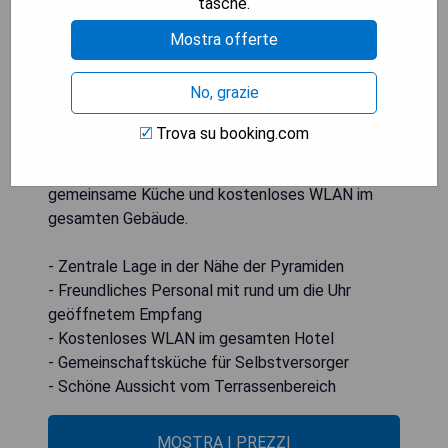
Das Pyramids Planet Hotel in Kairo bietet eine
tasche.
Gemeinschaftslounge, eine Terrasse und
Mostra offerte
Stadtblick und liegt nur 7,1 km von den Pyramiden
von Gizeh entfernt. Die Unterkunft befindet sich
No, grazie
8,7 km von der Großen Sphinx sowie 25 km vom
Zitadellen-Turm und der Moschee des Ibn Tulun
Trova su booking.com
entfernt. Zu den Annehmlichkeiten gehören eine
24-Stunden-Rezeption, Flughafentransfers, eine
gemeinsame Küche und kostenloses WLAN im
gesamten Gebäude.
- Zentrale Lage in der Nähe der Pyramiden
- Freundliches Personal mit rund um die Uhr
geöffnetem Empfang
- Kostenloses WLAN im gesamten Hotel
- Gemeinschaftsküche für Selbstversorger
- Schöne Aussicht vom Terrassenbereich
MOSTRA I PREZZI