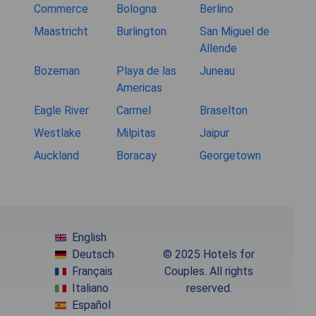
Commerce
Bologna
Berlino
Maastricht
Burlington
San Miguel de
Allende
Bozeman
Playa de las
Juneau
Americas
Eagle River
Carmel
Braselton
Westlake
Milpitas
Jaipur
Auckland
Boracay
Georgetown
English
Deutsch
© 2025 Hotels for
Français
Couples. All rights
Italiano
reserved.
Español