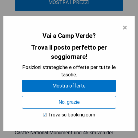
MOSTRA I PREZZI
×
Verde Valley Deck Cottage 8
Vai a Camp Verde?
Trova il posto perfetto per
soggiornare!
Posizioni strategiche e offerte per tutte le
tasche.
Mostra offerte
No, grazie
Trova su booking.com
Das Verde Valley Deck Cottage 8 in Cottonwood
bietet Unterkünfte, die 23 km vom Montezuma
Castle National Monument und 46 km von der