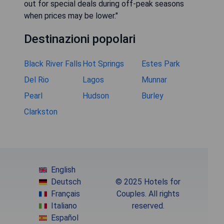
out for special deals during off-peak seasons
when prices may be lower."
Destinazioni popolari
Black River Falls
Hot Springs
Estes Park
Del Rio
Lagos
Munnar
Pearl
Hudson
Burley
Clarkston
English
Deutsch
© 2025 Hotels for
Français
Couples. All rights
Italiano
reserved.
Español