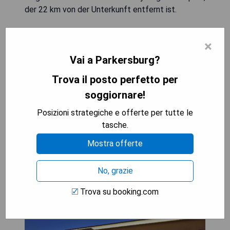
der 22 km von der Unterkunft entfernt ist.
- Kostenfreies WLAN
×
- Kontinentales Frühstück inklusive
Vai a Parkersburg?
- Sonnenterrasse für Entspannung
- 24-Stunden-Rezeption verfügbar
Trova il posto perfetto per
- Nahegelegener Flughafen (22 km)
soggiornare!
MOSTRA I PREZZI
Posizioni strategiche e offerte per tutte le
tasche.
Mostra offerte
Hampton Inn Marietta
No, grazie
Trova su booking.com