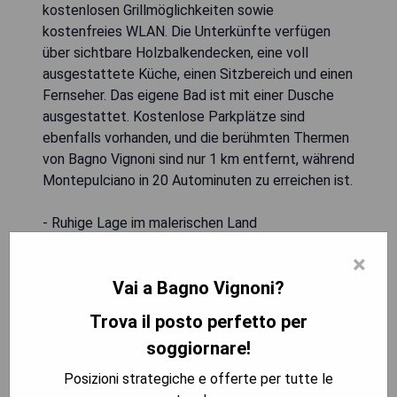
kostenlosen Grillmöglichkeiten sowie
kostenfreies WLAN. Die Unterkünfte verfügen
über sichtbare Holzbalkendecken, eine voll
ausgestattete Küche, einen Sitzbereich und einen
Fernseher. Das eigene Bad ist mit einer Dusche
ausgestattet. Kostenlose Parkplätze sind
ebenfalls vorhanden, und die berühmten Thermen
von Bagno Vignoni sind nur 1 km entfernt, während
Montepulciano in 20 Autominuten zu erreichen ist.
- Ruhige Lage im malerischen Land
- Kostenlose Grillmöglichkeiten im Garten
×
- Voll ausgestattete Küchen in den Apartments
Vai a Bagno Vignoni?
- Kostenloses WLAN im gesamten Gebäude
- Nur 1 km von den Thermen von Bagno Vignoni
Trova il posto perfetto per
entfernt
soggiornare!
Posizioni strategiche e offerte per tutte le
MOSTRA I PREZZI