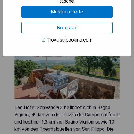
tasche.
Mostra offerte
Schivanoia 3
No, grazie
Trova su booking.com
Das Hotel Schivanoia 3 befindet sich in Bagno
Vignoni, 49 km von der Piazza del Campo entfernt,
und liegt nur 1,3 km von Bagno Vignoni sowie 19
km von den Thermalquellen von San Filippo. Die